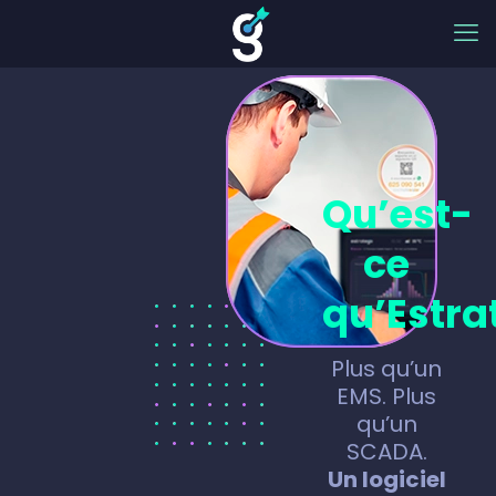
Qu’est-
ce
qu’Estra
Plus qu’un
EMS. Plus
qu’un
SCADA.
Un logiciel