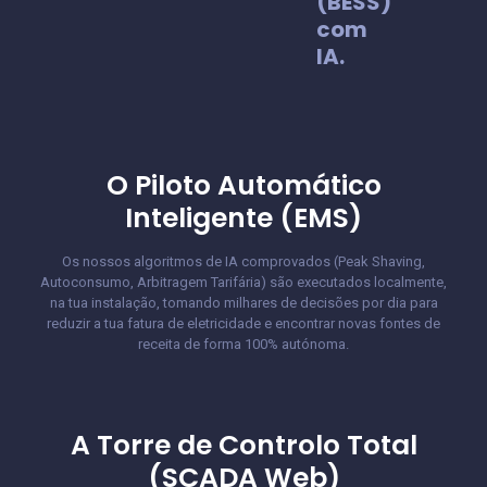
(BESS)
com
IA.
O Piloto Automático
Inteligente (EMS)
Os nossos algoritmos de IA comprovados (Peak Shaving,
Autoconsumo, Arbitragem Tarifária) são executados localmente,
na tua instalação, tomando milhares de decisões por dia para
reduzir a tua fatura de eletricidade e encontrar novas fontes de
receita de forma 100% autónoma.
A Torre de Controlo Total
(SCADA Web)