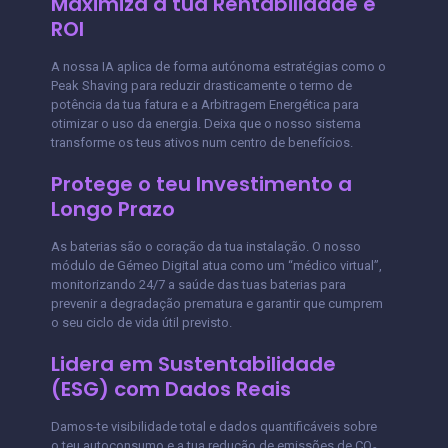
Maximiza a tua Rentabilidade e
ROI
A nossa IA aplica de forma autónoma estratégias como o
Peak Shaving para reduzir drasticamente o termo de
potência da tua fatura e a Arbitragem Energética para
otimizar o uso da energia. Deixa que o nosso sistema
transforme os teus ativos num centro de benefícios.
Protege o teu Investimento a
Longo Prazo
As baterias são o coração da tua instalação. O nosso
módulo de Gémeo Digital atua como um “médico virtual”,
monitorizando 24/7 a saúde das tuas baterias para
prevenir a degradação prematura e garantir que cumprem
o seu ciclo de vida útil previsto.
Lidera em Sustentabilidade
(ESG) com Dados Reais
Damos-te visibilidade total e dados quantificáveis sobre
o teu autoconsumo e a tua redução de emissões de CO₂.